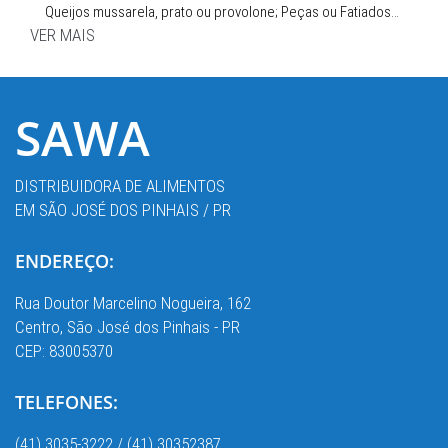
Queijos mussarela, prato ou provolone; Peças ou Fatiados…
VER MAIS
SAWA
DISTRIBUIDORA DE ALIMENTOS
EM SÃO JOSÉ DOS PINHAIS / PR
ENDEREÇO:
Rua Doutor Marcelino Nogueira, 162
Centro, São José dos Pinhais - PR
CEP: 83005370
TELEFONES:
(41) 3035-3222 / (41) 30352387