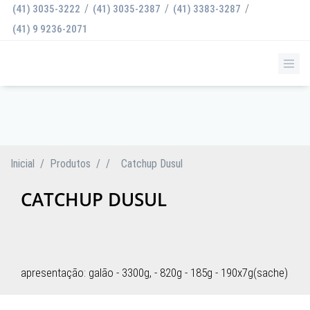
/
/
/
(41) 3035-3222
(41) 3035-2387
(41) 3383-3287
(41) 9 9236-2071
CATCHUP DUSUL
Inicial
/
Produtos
/
/
Catchup Dusul
CATCHUP DUSUL
apresentação: galão - 3300g, - 820g - 185g - 190x7g(sache)